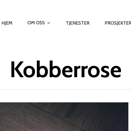
OM OSS
HJEM
TJENESTER
PROSJEKTE
Kobberrose