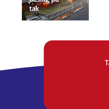
tak
T