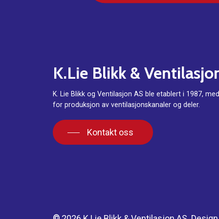
K.Lie
Blikk
&
Ventilasjo
K. Lie Blikk og Ventilasjon AS ble etablert i 1987, me
for produksjon av ventilasjonskanaler og deler.
Kontakt oss
©
2026
K.Lie Blikk & Ventilasjon AS. Design